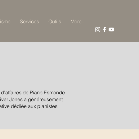
isme
Services
Outils
More...
e d’affaires de Piano Esmonde
Oliver Jones a généreusement
ative dédiée aux pianistes.