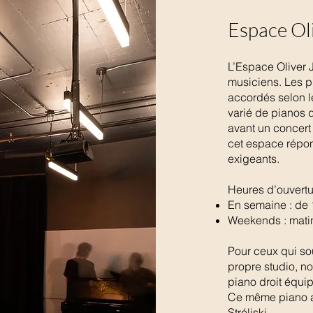
Espace Ol
L’Espace Oliver 
musiciens. Les p
accordés selon l
varié de pianos d
avant un concert
cet espace répon
exigeants.
Heures d’ouvertu
En semaine : de 
Weekends : matin,
Pour ceux qui so
propre studio, n
piano droit équip
Ce même piano a 
Stréliski.